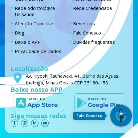
Rede odontológica
Rede Credenciada
Usisaúde
Atenção Domiciliar
Benefícios
Blog
Fale Conosco
Baixe o APP
Dúvidas frequentes
Privacidade de Dados
Localização
Av. Kiyoshi Tsunawaki, 41, Bairro das Águas,
Ipatinga, Minas Gerais CEP 35160-158
Baixe nosso APP
Siga nossas redes
Fale Conosco
F
I
L
Y
a
n
i
o
c
s
n
u
e
t
k
t
b
a
e
u