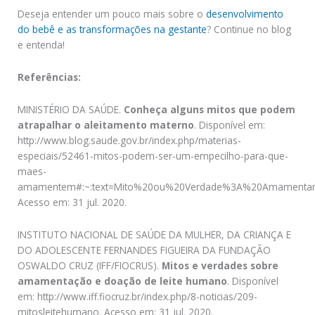
Deseja entender um pouco mais sobre o
desenvolvimento
do bebê e as transformações na gestante
? Continue no blog
e entenda!
Referências:
MINISTÉRIO DA SAÚDE.
Conheça alguns mitos que podem
atrapalhar o aleitamento materno
. Disponível em:
http://www.blog.saude.gov.br/index.php/materias-
especiais/52461-mitos-podem-ser-um-empecilho-para-que-
maes-
amamentem#:~:text=Mito%20ou%20Verdade%3A%20Amamenta
Acesso em: 31 jul. 2020
.
INSTITUTO NACIONAL DE SAÚDE DA MULHER, DA CRIANÇA E
DO ADOLESCENTE FERNANDES FIGUEIRA DA FUNDAÇÃO
OSWALDO CRUZ (IFF/FIOCRUS).
Mitos e verdades sobre
amamentação e doação de leite humano
. Disponível
em: http://www.iff.fiocruz.br/index.php/8-noticias/209-
mitosleitehumano. Acesso em: 31 jul. 2020.