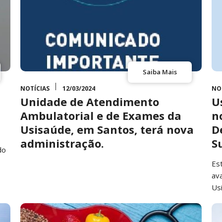
Saiba Mais
NOTÍCIAS
12/03/2024
NO
Unidade de Atendimento
U
Ambulatorial e de Exames da
n
Usisaúde, em Santos, terá nova
D
administração.
S
do
Es
av
Us