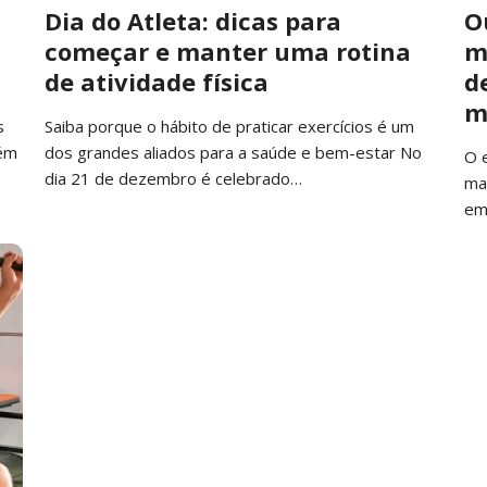
Dia do Atleta: dicas para
O
começar e manter uma rotina
m
de atividade física
d
m
s
Saiba porque o hábito de praticar exercícios é um
lém
dos grandes aliados para a saúde e bem-estar No
O 
dia 21 de dezembro é celebrado…
ma
em