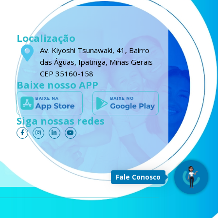
Localização
Av. Kiyoshi Tsunawaki, 41, Bairro
das Águas, Ipatinga, Minas Gerais
CEP 35160-158
Baixe nosso APP
Siga nossas redes
F
I
L
Y
a
n
i
o
c
s
n
u
e
t
k
t
b
a
e
u
o
g
d
b
o
r
i
e
k
a
n
-
m
-
Fale Conosco
f
i
n