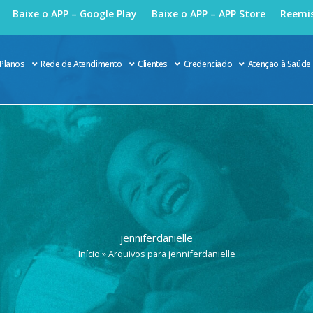
Baixe o APP – Google Play
Baixe o APP – APP Store
Reemis
Planos
Rede de Atendimento
Clientes
Credenciado
Atenção à Saúde
jenniferdanielle
Início
»
Arquivos para jenniferdanielle