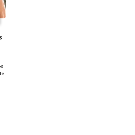
s
os
te