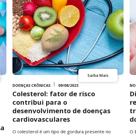
Saiba Mais
DOENÇAS CRÔNICAS
09/08/2023
NO
Colesterol: fator de risco
D
contribui para o
r
desenvolvimento de doenças
t
cardiovasculares
d
ca
O colesterol é um tipo de gordura presente no
O 