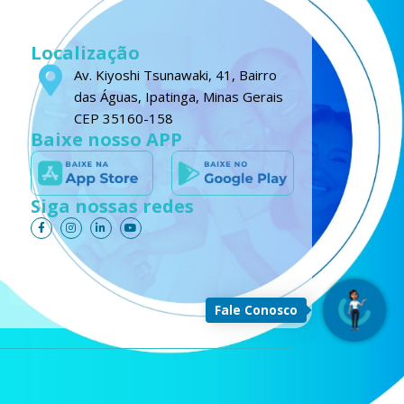
Localização
Av. Kiyoshi Tsunawaki, 41, Bairro
das Águas, Ipatinga, Minas Gerais
CEP 35160-158
Baixe nosso APP
Siga nossas redes
F
I
L
Y
a
n
i
o
c
s
n
u
e
t
k
t
b
a
e
u
o
g
d
b
o
r
i
e
k
a
n
-
m
-
Fale Conosco
f
i
n