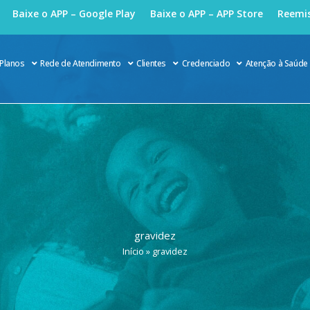
Baixe o APP – Google Play
Baixe o APP – APP Store
Reemis
Planos
Rede de Atendimento
Clientes
Credenciado
Atenção à Saúde
gravidez
Início
»
gravidez