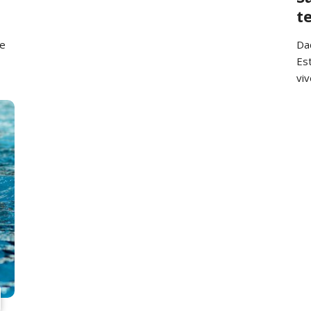
t
de
Da
Es
vi
é…