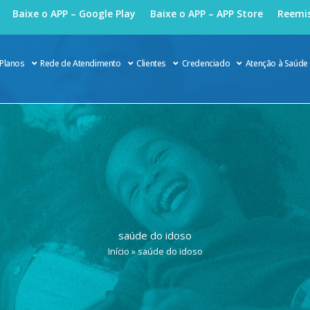
Baixe o APP – Google Play
Baixe o APP – APP Store
Reemis
Planos
Rede de Atendimento
Clientes
Credenciado
Atenção à Saúde
saúde do idoso
Início
»
saúde do idoso