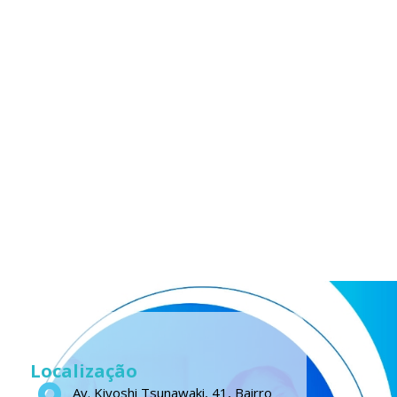
Localização
Av. Kiyoshi Tsunawaki, 41, Bairro