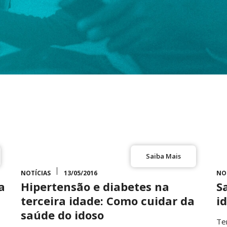
Saiba Mais
NOTÍCIAS
13/05/2016
NO
a
Hipertensão e diabetes na
S
terceira idade: Como cuidar da
i
saúde do idoso
Te